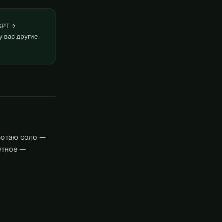
GPT →
у вас другие
ботаю соло —
етное —