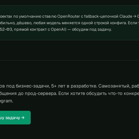
оектах по умолчанию ставлю OpenRouter с fallback-цепочкой Claude → 
абильно, дёшево, любая модель меняется одной строкой конфига. Если 
52-ФЗ, прямой контракт с OpenAI) — обсудим под задачу.
ов под бизнес-задачи, 5+ лет в разработке. Самозанятый, ра
бщения до прод-сервера. Если хотите обсудить что-то конкр
egram.
шу задачу →