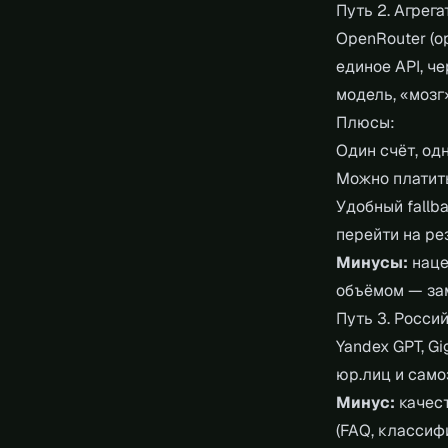
Путь 2. Агрега
OpenRouter (op
единое API, 
модель, «мозг»
Плюсы:
Один счёт, од
Можно платить
Удобный fallb
перейти на ре
Минусы:
наце
объёмом — за
Путь 3. Росси
Yandex GPT, Gi
юр.лиц и само
Минус:
качест
(FAQ, классиф