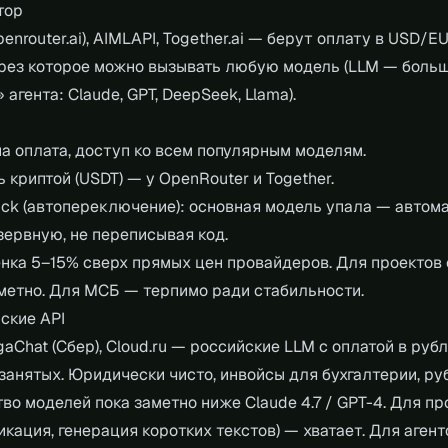
тор
enrouter.ai), AIMLAPI, Together.ai — берут оплату в USD/E
через которое можно вызывать любую модель (LLM — бол
 агента: Claude, GPT, DeepSeek, Llama).
на оплата, доступ ко всем популярным моделям.
 криптой (USDT) — у OpenRouter и Together.
ack (автопереключение): основная модель упала — автом
зервную, не переписывая код.
нка 5–15% сверх прямых цен провайдеров. Для проектов
метно. Для МСБ — терпимо ради стабильности.
йские API
gaChat (Сбер), Cloud.ru — российские LLM с оплатой в рубл
занятых. Юридически чисто, инвойсы для бухгалтерии, ру
во моделей пока заметно ниже Claude 4.7 / GPT-4. Для п
икация, генерация коротких текстов) — хватает. Для агент