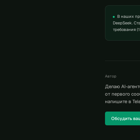
В наших пр
DeepSeek. Ст
требования (1
Автор
Делаю AI-агент
от первого соо
напишите в Tel
Обсудить ва