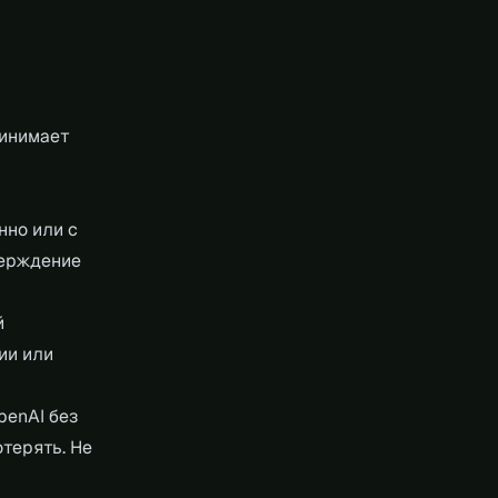
ринимает
нно или с
верждение
й
ии или
penAI без
отерять. Не