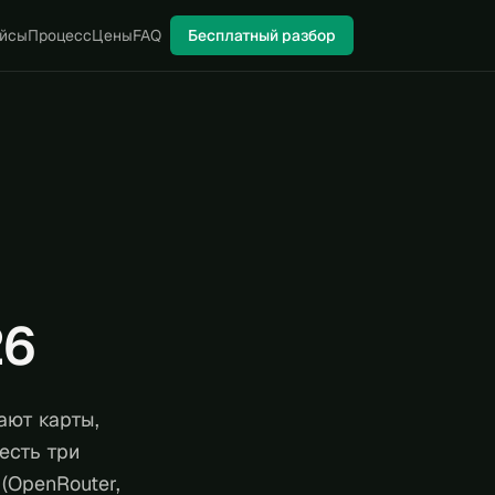
йсы
Процесс
Цены
FAQ
Бесплатный разбор
26
ают карты,
есть три
(OpenRouter,