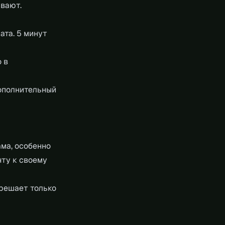
ивают.
ата. 5 минут
 в
ополнительный
ама, особенно
чту к своему
 решает только