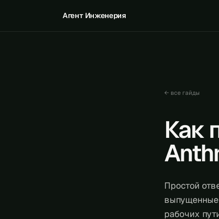
Агент Инженерия
← все гайды
Как 
Anth
Простой отве
выпущенные 
рабочих пути