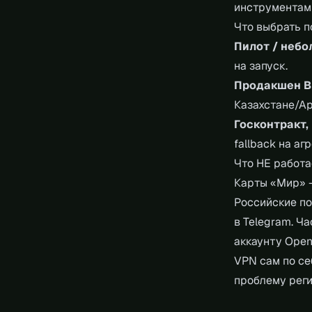
инструментами
Что выбрать п
Пилот / небо
на запуск.
Продакшен B
Казахстане/Ар
Госконтракт,
fallback на аг
Что НЕ работа
Карты «Мир» 
Российские по
в Telegram. Ч
аккаунту Open
VPN сам по се
проблему реги