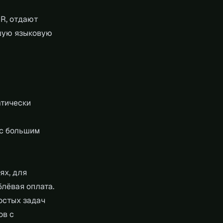
UR, отдают
ьшую языковую
атически
 с большим
ях, для
блёвая оплата.
ростых задач
ов с