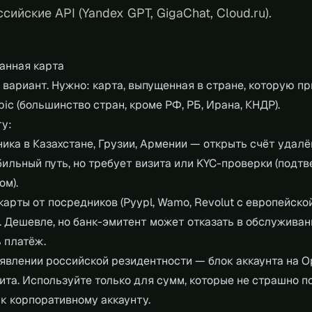
ссийские API (Yandex GPT, GigaChat, Cloud.ru).
ранная карта
вариант. Нужно: карта, выпущенная в стране, которую п
pic (большинство стран, кроме РФ, РБ, Ирана, КНДР).
ту:
ика в Казахстане, Грузии, Армении — открыть счёт удалё
бильный путь, но требует визита или KYC-проверки (подт
ом).
арты от посредников (Pyypl, Wamo, Revolut с европейско
. Дешевле, но банк-эмитент может отказать в обслуживан
 платёж.
явлении российской резидентности — блок аккаунта на O
ита. Используйте только для сумм, которые не страшно п
к корпоративному аккаунту.