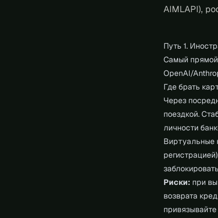
AIMLAPI), ро
Путь 1. Иност
Самый прямой 
OpenAI/Anthro
Где брать кар
Через посредн
поездкой. Ста
личности банк
Виртуальные к
регистрацией)
заблокировать
Риски:
при вы
возврата кред
привязывайте 