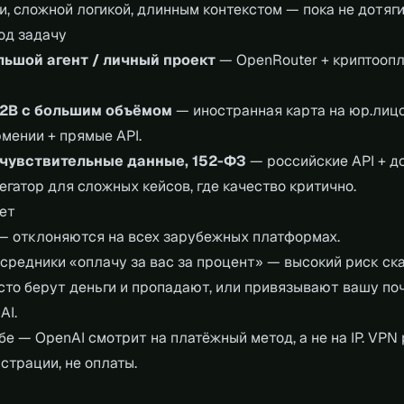
, сложной логикой, длинным контекстом — пока не дотяг
од задачу
льшой агент / личный проект
— OpenRouter + криптоопл
2B с большим объёмом
— иностранная карта на юр.лицо
мении + прямые API.
 чувствительные данные, 152-ФЗ
— российские API + д
регатор для сложных кейсов, где качество критично.
ет
— отклоняются на всех зарубежных платформах.
средники «оплачу за вас за процент» — высокий риск ск
асто берут деньги и пропадают, или привязывают вашу по
AI.
бе — OpenAI смотрит на платёжный метод, а не на IP. VPN
страции, не оплаты.