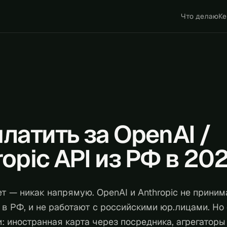
Что делаю
Ке
платить за OpenAI /
ropic API из РФ в 20
т — никак напрямую. OpenAI и Anthropic не приним
в РФ, и не работают с российскими юр.лицами. Но 
: иностранная карта через посредника, агрегаторы 