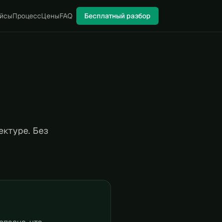
йсы
Процесс
Цены
FAQ
Бесплатный разбор
ектуре. Без