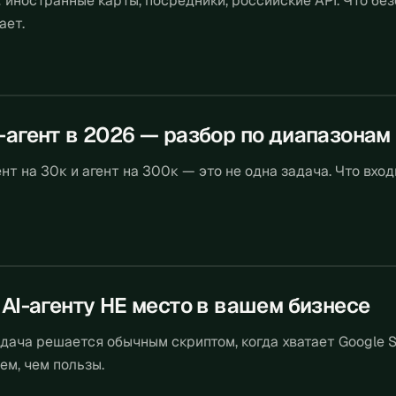
 иностранные карты, посредники, российские API. Что без
ает.
I-агент в 2026 — разбор по диапазонам
нт на 30к и агент на 300к — это не одна задача. Что вхо
 AI-агенту НЕ место в вашем бизнесе
адача решается обычным скриптом, когда хватает Google Sh
ем, чем пользы.