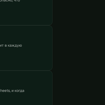
опасно, что
дит в каждую
eets, и когда