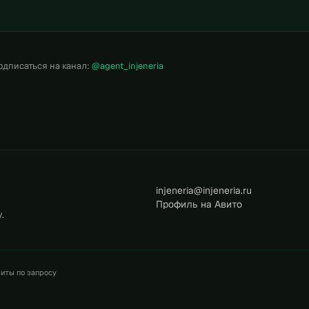
одписаться на канал:
@agent_injeneria
injeneria@injeneria.ru
Профиль на Авито
.
зиты по запросу